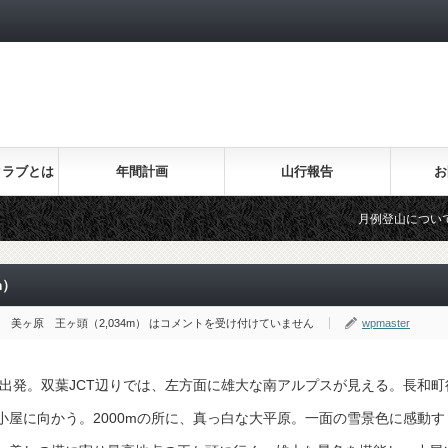
！
クラブとは
年間計画
山行報告
お
月例登山について
m）
 美ヶ原 王ヶ頭（2,034m） は
コメントを受け付けていません
wpmaster
に出発。双葉JCT辺りでは、左方面に雄大な南アルプスが見える。長和町
屋に向かう。2000mの所に、真っ白な大平原。一面の雪景色に感動す