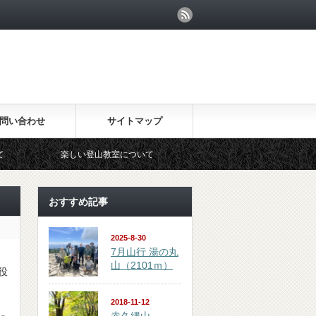
問い合わせ
サイトマップ
楽しい登山教室について
入会の案内
会のあら
おすすめ記事
2025-8-30
7月山行 湯の丸
山（2101ｍ）
役
2018-11-12