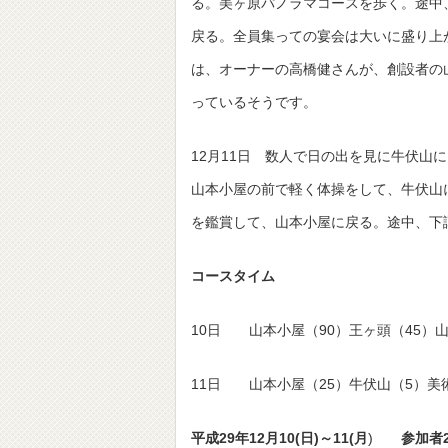
る。美ヶ原パノラマコースを歩く。途中
戻る。全員集っての宴会は大いに盛り上
は、オーナーの高橋健さんが、創設者の
っているそうです。
12月11日 数人で日の出を見に牛伏
山本小屋の前で軽く体操をして、牛伏山
を鑑賞して、山本小屋に戻る。
コースタイム
10日 山本小屋（90）王ヶ頭（45）
11日 山本小屋（25）牛伏山（5）美
平成29年12月10(日)～11(月
)
参加者