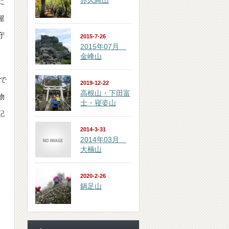
赤久縄山
に
屋
守
2015-7-26
2015年07月
金峰山
で
2019-12-22
高根山・下田富
物
士・寝姿山
記
2014-3-31
2014年03月
大楠山
2020-2-26
鍋足山