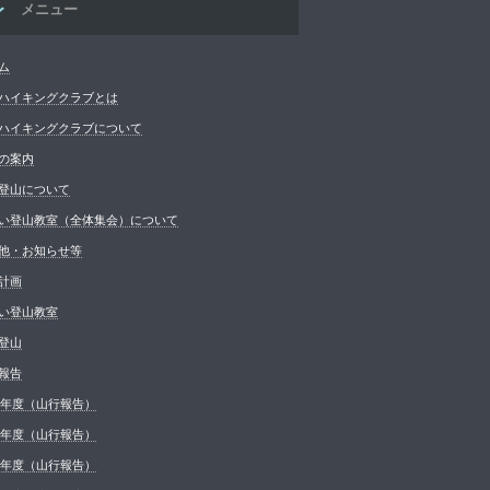
メニュー
ム
ハイキングクラブとは
ハイキングクラブについて
の案内
登山について
い登山教室（全体集会）について
他・お知らせ等
計画
い登山教室
登山
報告
26年度（山行報告）
25年度（山行報告）
24年度（山行報告）