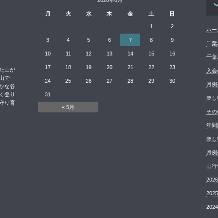
2026年8月
月
火
水
木
金
土
日
1
2
ホー
3
4
5
6
7
8
9
千葉
10
11
12
13
14
15
16
千葉
17
18
19
20
21
22
23
た山が
入会
山で
24
25
26
27
28
29
30
月例
かな谷
く登り
31
楽し
守り育
« 5月
その
年間
楽し
月例
山行
20
20
20