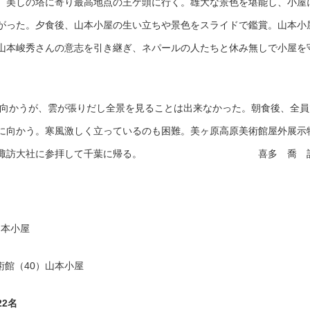
、美しの塔に寄り最高地点の王ケ頭に行く。雄大な景色を堪能し、小屋
がった。夕食後、山本小屋の生い立ちや景色をスライドで鑑賞。山本小
山本峻秀さんの意志を引き継ぎ、ネパールの人たちと休み無しで小屋を
山に向かうが、雲が張りだし全景を見ることは出来なかった。朝食後、全員
に向かう。寒風激しく立っているのも困難。美ヶ原高原美術館屋外展示
途中、下諏訪大社に参拝して千葉に帰る。 喜多 喬 
山本小屋
術館（40）山本小屋
22名