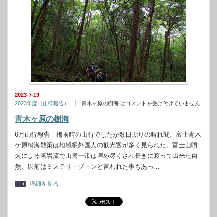
2023-7-19
2023年度（山行報告）
青木ヶ原の樹海 は
コメントを受け付けていません
青木ヶ原の樹海
6月山行報告 梅雨時の山行でしたが数日ぶりの晴れ間、富士青木
ケ原樹海散策は地域柄外国人の観光客が多く見られた。富士山噴
火による溶岩流で山麓一帯は埋め尽くされ長きに渡って出来た自
然、以前はミステリ－ゾ－ンと言われた事もあっ…
詳細を見る