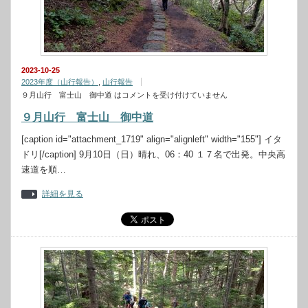
2023-10-25
2023年度（山行報告）
,
山行報告
９月山行 富士山 御中道 は
コメントを受け付けていません
９月山行 富士山 御中道
[caption id="attachment_1719" align="alignleft" width="155"] イタ
ドリ[/caption] 9月10日（日）晴れ、06：40 １７名で出発。中央高
速道を順…
詳細を見る