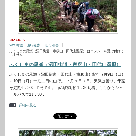
2023-8-15
2023年度（山行報告）
,
山行報告
ふくしまの尾瀬（沼田街道・帝釈山・田代山湿原） は
コメントを受け付けて
いません
ふくしまの尾瀬（沼田街道・帝釈山・田代山湿原）
ふくしまの尾瀬（沼田街道・田代山・帝釈山）紀行 7月9日（日）
～10日（月）一泊二日の山行。 ７月９日（日）天気は曇り、千葉
を定刻6：30に出発です。山の駅御池11：30到着、ここからシャ
トルバスで11：50…
詳細を見る