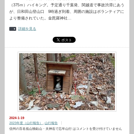
（375ｍ）ハイキング。予定通り千葉発、関越道で事故渋滞にあう
が、日和田山登山口 9時過ぎ到着、周囲の施設はボランティアに
より整備されていた。金毘羅神社…
詳細を見る
2024-1-19
2023年度（山行報告）
,
山行報告
信州の百名低山独鈷山・夫神岳で忘年山行 は
コメントを受け付けていません