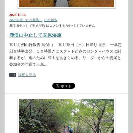
2023-11-15
2023年度（山行報告）
,
山行報告
鹿俣山中止して玉原湿原 は
コメントを受け付けていません
鹿俣山中止して玉原湿原
10月月例山行報告 鹿俣山 10月15日（日）日帰り山行。 千葉定
刻６時半出発、１０時過ぎにスタ－ト起点のセンタ－ハウスに到
着するが、雨のために登山をあきらめる。リ－ダ－からの提案と
参加者の同意で玉原…
詳細を見る