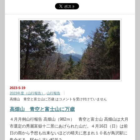
2023-5-19
2023年度（山行報告）
,
山行報告
高畑山 青空と富士山に万歳 は
コメントを受け付けていません
高畑山 青空と富士山に万歳
４月月例山行報告 高畑山（982ｍ） 青空と富士山 高畑山は大月
市選定の秀麗富嶽十二景にあげられた山だ。４月16日（日）は前
日の雨から予想も出来ないほどの晴天に恵まれ１０名が鳥沢駅に
集合する。駅から古い町並み…