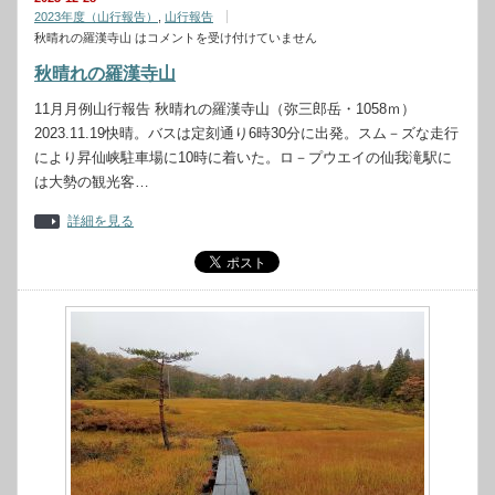
2023年度（山行報告）
,
山行報告
秋晴れの羅漢寺山 は
コメントを受け付けていません
秋晴れの羅漢寺山
11月月例山行報告 秋晴れの羅漢寺山（弥三郎岳・1058ｍ）
2023.11.19快晴。バスは定刻通り6時30分に出発。スム－ズな走行
により昇仙峡駐車場に10時に着いた。ロ－プウエイの仙我滝駅に
は大勢の観光客…
詳細を見る