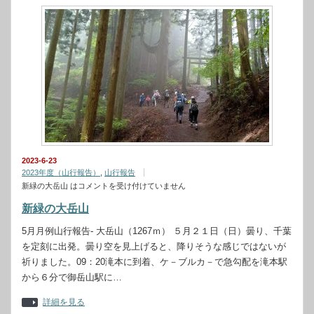
2023-6-23
2023年度（山行報告）
,
山行報告
新緑の大岳山 は
コメントを受け付けていません
新緑の大岳山
5月月例山行報告- 大岳山（1267ｍ） ５月２１日（日）曇り、千葉
を定刻に出発。曇り空を見上げると、降りそうな感じではないが
祈りました。09：20滝本に到着、ケ－ブルカ－で急勾配を滝本駅
から６分で御岳山駅に…
詳細を見る