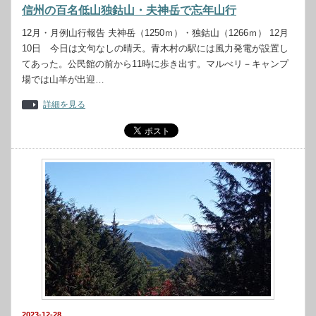
信州の百名低山独鈷山・夫神岳で忘年山行
12月・月例山行報告 夫神岳（1250ｍ）・独鈷山（1266ｍ） 12月
10日 今日は文句なしの晴天。青木村の駅には風力発電が設置し
てあった。公民館の前から11時に歩き出す。マルべリ－キャンプ
場では山羊が出迎…
詳細を見る
2023-12-28