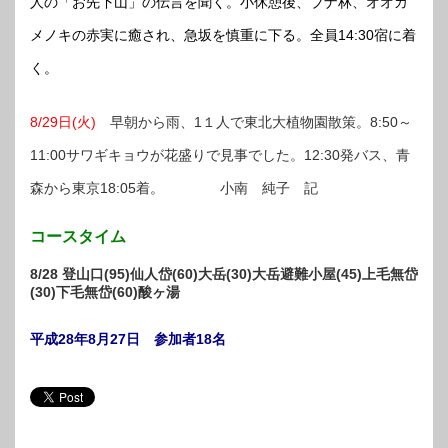
人の「お先下山」の伝言を聞く。小休憩後、ブナ林、オオカ
メノキの赤実に癒され、急坂を慎重に下る。全員14:30宿に着
く。
8/29日(火)
早朝から雨、1１人で東北大植物園散策。8:50～
11:00サワギキョウが花盛りで見事でした。12:30発バス、青
森から東京18:05着。 小南 純子 記
コースタイム
8/28 登山口(95)仙人岱(60)大岳(30)大岳避難小屋(45)上毛無岱
(30)下毛無岱(60)酸ヶ湯
平成28年8月27日 参加者18名