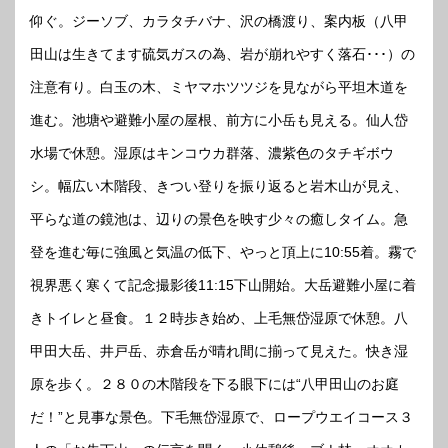
仰ぐ。ジーソブ、カラタチバナ、沢の橋渡り、案内板（八甲
田山は生きてます硫気ガスの為、岩が崩れやすく落石･･･）の
注意有り。白玉の木、ミヤマホツツジを見ながら平坦木道を
進む。池塘や避難小屋の屋根、前方に小岳も見える。仙人岱
水場で休憩。湿原はキンコウカ群落、濃紫色のタチギボウ
シ。幅広い木階段、きつい登りを振り返ると岩木山が見え、
平らな道の鏡池は、辺りの景色を映す少々の癒しタイム。急
登を進む毎に強風と気温の低下、やっと頂上に10:55着。霧で
視界悪く寒くて記念撮影後11:15下山開始。大岳避難小屋に着
きトイレと昼食。１２時歩き始め、上毛無岱湿原で休憩。八
甲田大岳、井戸岳、赤倉岳が晴れ間に揃って見えた。快き湿
原を歩く。２８０の木階段を下る眼下には“八甲田山のお庭
だ！”と見事な景色。下毛無岱湿原で、ロープウエイコース３