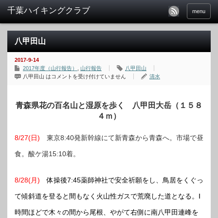
menu
八甲田山
2017-9-14
2017年度（山行報告）
,
山行報告
八甲田山
八甲田山 は
コメントを受け付けていません
清水
青森県花の百名山と湿原を歩く 八甲田大岳（１５８
４ｍ）
8/27(日)
東京8:40発新幹線にて新青森から青森へ。市場で昼
食。酸ケ湯15:10着。
8/28(月)
体操後7:45薬師神社で安全祈願をし、鳥居をくぐっ
て傾斜道を登ると間もなく火山性ガスで荒廃した道となる。Ⅰ
時間ほどで木々の間から尾根、やがて右側に南八甲田連峰を