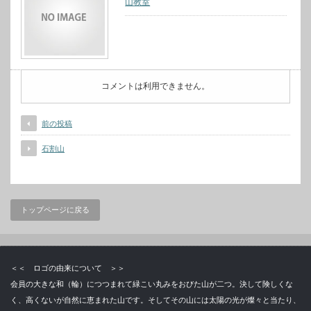
山教室
コメントは利用できません。
前の投稿
石割山
トップページに戻る
＜＜ ロゴの由来について ＞＞
会員の大きな和（輪）につつまれて緑こい丸みをおびた山が二つ。決して険しくな
く、高くないが自然に恵まれた山です。そしてその山には太陽の光が燦々と当たり、