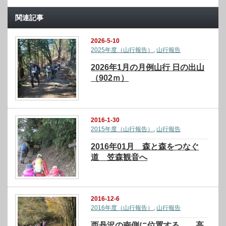
関連記事
2026-5-10
2025年度（山行報告）
,
山行報告
2026年1月の月例山行 日の出山
（902ｍ）
2016-1-30
2015年度（山行報告）
,
山行報告
2016年01月 森と森をつなぐ
道 笠森観音へ
2016-12-6
2016年度（山行報告）
,
山行報告
西丹沢の南側に位置する 高