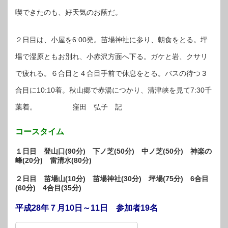
喫できたのも、好天気のお蔭だ。
２日目は、小屋を6:00発。苗場神社に参り、朝食をとる。坪
場で湿原ともお別れ、小赤沢方面へ下る。ガケと岩、クサリ
で疲れる。６合目と４合目手前で休息をとる。バスの待つ３
合目に10:10着。秋山郷で赤湯につかり、清津峡を見て7:30千
葉着。 窪田 弘子 記
コースタイム
１日目 登山口(90分) 下ノ芝(50分) 中ノ芝(50分) 神楽の
峰(20分) 雷清水(80分)
２日目 苗場山(10分) 苗場神社(30分) 坪場(75分) 6合目
(60分) 4合目(35分)
平成28年７月10日～11日 参加者19名