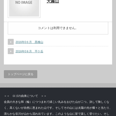
大霧山
コメントは利用できません。
2016年0６月 黒檜山
2016年0８月 平ケ岳
トップページに戻る
＜＜ ロゴの由来について ＞＞
会員の大きな和（輪）につつまれて緑こい丸みをおびた山が二つ。決して険しくな
く、高くないが自然に恵まれた山です。そしてその山には太陽の光が燦々と当たり、
清らかな谷川が山から流れ出ています。このような山に皆で楽しく登りたい。そし