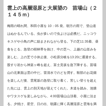
雲上の高層湿原と大展望の 苗場山（２
１４５ｍ）
梅雨の晴れ間、和田小屋を 10：05 発。朝方の雨で、登山道
はぬかるんでいる。虫が多いので虫よけは必携だ。ニッコウ
キスゲや小鳥の声に励まされながら登る。下の芝11:35着、昼
食をとる。急登の樹林帯を抜け、中の芝へ、上越の山並みを
楽しむ。上の芝で小休止後、小松原分岐を13:20に通過する。
股すり岩から神楽ヶ峰を超え、富士見坂を急下降する。苗場
山の北東面は雲の中だ。雷清水でのどを潤す。鞍部のお花畑
を楽しんだ後、雲尾坂の急登に取り着く。苦しい登りを超え
た先には、雲上の別天地が迎えてくれた。木道を踏み、池塘
やワタスゲを楽しみながら、4:00苗場山山頂着、小屋に泊ま
る。夕焼け、星空、日の出、朝露に輝く高層湿原と雲海を満