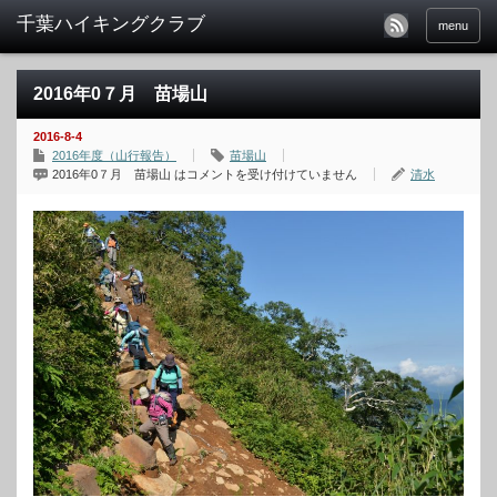
menu
2016年0７月 苗場山
2016-8-4
2016年度（山行報告）
苗場山
2016年0７月 苗場山 は
コメントを受け付けていません
清水