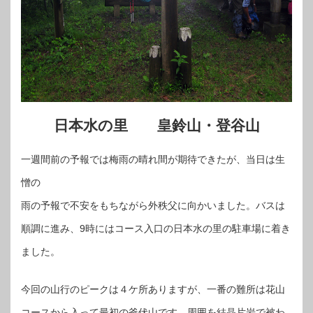
日本水の里 皇鈴山・登谷山
一週間前の予報では梅雨の晴れ間が期待できたが、当日は生
憎の
雨の予報で不安をもちながら外秩父に向かいました。バスは
順調に進み、9時にはコース入口の日本水の里の駐車場に着き
ました。
今回の山行のピークは４ケ所ありますが、一番の難所は花山
コースから入って最初の釜伏山です。周囲を結晶片岩で被わ