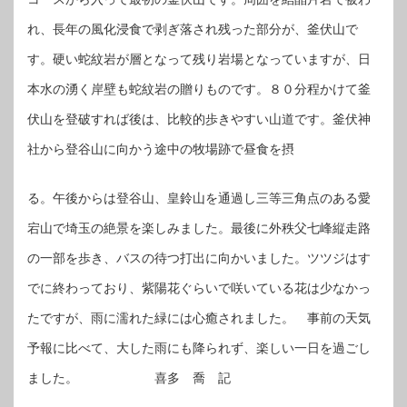
れ、長年の風化浸食で剥ぎ落され残った部分が、釜伏山で
す。硬い蛇紋岩が層となって残り岩場となっていますが、日
本水の湧く岸壁も蛇紋岩の贈りものです。８０分程かけて釜
伏山を登破すれば後は、比較的歩きやすい山道です。釜伏神
社から登谷山に向かう途中の牧場跡で昼食を摂
る。午後からは登谷山、皇鈴山を通過し三等三角点のある愛
宕山で埼玉の絶景を楽しみました。最後に外秩父七峰縦走路
の一部を歩き、バスの待つ打出に向かいました。ツツジはす
でに終わっており、紫陽花ぐらいで咲いている花は少なかっ
たですが、雨に濡れた緑には心癒されました。 事前の天気
予報に比べて、大した雨にも降られず、楽しい一日を過ごし
ました。 喜多 喬 記