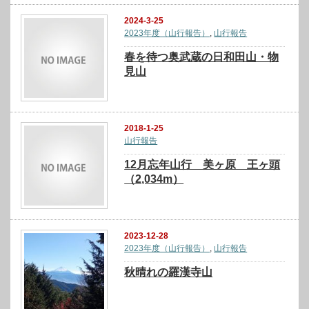
2024-3-25
2023年度（山行報告）
,
山行報告
春を待つ奥武蔵の日和田山・物
見山
2018-1-25
山行報告
12月忘年山行 美ヶ原 王ヶ頭
（2,034m）
2023-12-28
2023年度（山行報告）
,
山行報告
秋晴れの羅漢寺山