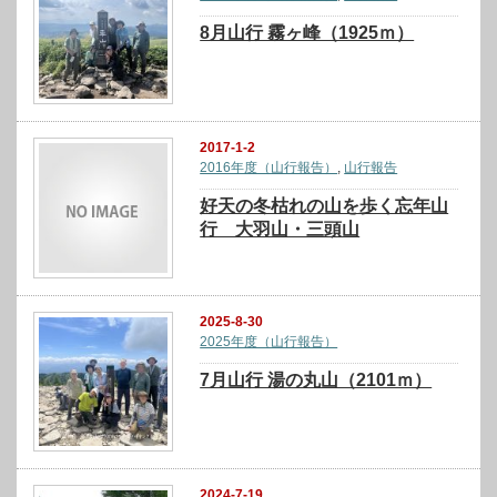
8月山行 霧ヶ峰（1925ｍ）
2017-1-2
2016年度（山行報告）
,
山行報告
好天の冬枯れの山を歩く忘年山
行 大羽山・三頭山
2025-8-30
2025年度（山行報告）
7月山行 湯の丸山（2101ｍ）
2024-7-19