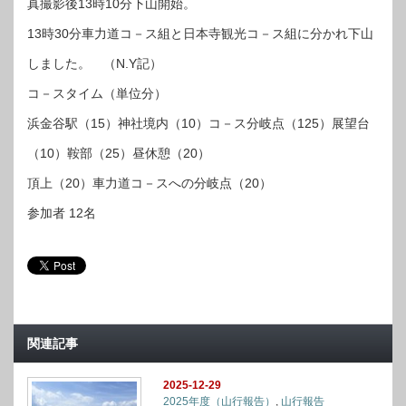
真撮影後13時10分下山開始。
13時30分車力道コ－ス組と日本寺観光コ－ス組に分かれ下山
しました。 （N.Y記）
コ－スタイム（単位分）
浜金谷駅（15）神社境内（10）コ－ス分岐点（125）展望台
（10）鞍部（25）昼休憩（20）
頂上（20）車力道コ－スへの分岐点（20）
参加者 12名
関連記事
2025-12-29
2025年度（山行報告）
,
山行報告