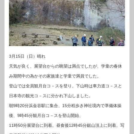
3月15日（日）晴れ
天気が良く、展望台からの眺望は満点でしたが、学童の春休
み期間中の為かその家族達と学童で満員でした。
登山では全員観月台コ－スを登り、下山時は車力道コ－スと
日本寺の観光コ－スに分かれ下山しました。
朝9時20分浜金谷駅に集合、15分程歩き神社境内で準備体操
後、9時45分観月台コ－スを登山開始、
11時50分展望台に到着。昼食後12時45分鋸山頂上に到着。写