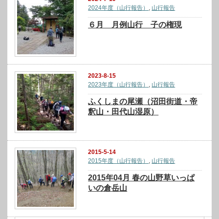
2024年度（山行報告）
,
山行報告
６月 月例山行 子の権現
2023-8-15
2023年度（山行報告）
,
山行報告
ふくしまの尾瀬（沼田街道・帝
釈山・田代山湿原）
2015-5-14
2015年度（山行報告）
,
山行報告
2015年04月 春の山野草いっぱ
いの倉岳山