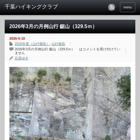
menu
2026年3月の月例山行 鋸山（329.5ｍ）
2026-5-10
2025年度（山行報告）
,
山行報告
2026年3月の月例山行 鋸山（329.5ｍ） は
コメントを受け付けてい
ません
石原ゆき