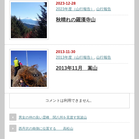
2023-12-28
2023年度（山行報告）
,
山行報告
秋晴れの羅漢寺山
2013-11-30
2013年度（山行報告）
,
山行報告
2013年11月 嵩山
コメントは利用できません。
男女の仲の良い霊峰 関八州を見渡す筑波山
西丹沢の南側に位置する 高松山