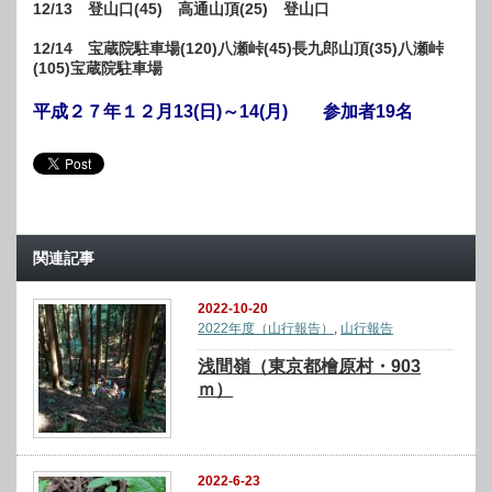
12/13 登山口(45) 高通山頂(25) 登山口
12/14 宝蔵院駐車場(120)八瀬峠(45)長九郎山頂(35)八瀬峠
(105)宝蔵院駐車場
平成２７年１２月13(日)～14(月
)
参加者19名
関連記事
2022-10-20
2022年度（山行報告）
,
山行報告
浅間嶺（東京都檜原村・903
ｍ）
2022-6-23