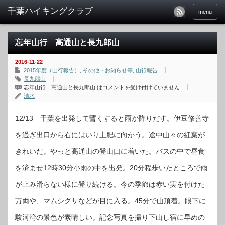
menu
忘年山行 高通山と長九郎山
2016-11-22
2015年度（山行報告）
,
その他・お知らせ等
,
山行報告
長九郎山
忘年山行 高通山と長九郎山 は
コメントを受け付けていません
清水
12/13 千葉を出発して暫くすると雨が降りだす。伊豆修善寺
を過ぎ出口から右にはいり土肥に向かう。途中山々の紅葉が
きれいだ。やっと高通山の登山口に着いた。バスの中で昼食
を済ませ12時30分小雨の中を出発。20分程歩いたところで雨
が止み滑らない様に登り続ける。今の季節は赤い実を付けた
万両や、マムシグサなどが目に入る。45分で山頂着。眼下に
駿河湾の景色が素晴しい。記念写真を撮り下山し宿に早めの