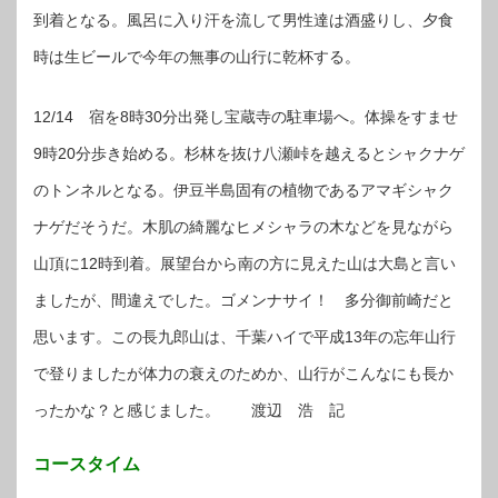
到着となる。風呂に入り汗を流して男性達は酒盛りし、夕食
時は生ビールで今年の無事の山行に乾杯する。
12/14 宿を8時30分出発し宝蔵寺の駐車場へ。体操をすませ
9時20分歩き始める。杉林を抜け八瀬峠を越えるとシャクナゲ
のトンネルとなる。伊豆半島固有の植物であるアマギシャク
ナゲだそうだ。木肌の綺麗なヒメシャラの木などを見ながら
山頂に12時到着。展望台から南の方に見えた山は大島と言い
ましたが、間違えでした。ゴメンナサイ！ 多分御前崎だと
思います。この長九郎山は、千葉ハイで平成13年の忘年山行
で登りましたが体力の衰えのためか、山行がこんなにも長か
ったかな？と感じました。 渡辺 浩 記
コースタイム