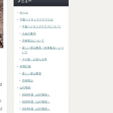
メニュー
ホーム
千葉ハイキングクラブとは
千葉ハイキングクラブについて
入会の案内
月例登山について
楽しい登山教室（全体集会）につ
いて
その他・お知らせ等
年間計画
楽しい登山教室
月例登山
は
山行報告
2026年度（山行報告）
の
2025年度（山行報告）
ゴ
2024年度（山行報告）