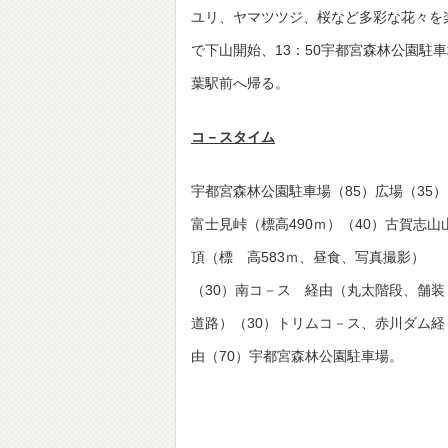
ユリ、ヤマツツジ、桜など多彩な花々を楽
で下山開始、13：50宇都宮森林公園
葉駅前へ帰る。 参加者
コ－スタイム
宇都宮森林公園駐車場（85）広場（35）
富士見峠（標高490ｍ）（40）古賀志山
頂（標 高583ｍ、昼食、写真撮影）
（30）南コ－ス 経由（丸太階段、舗装
道路）（30）トリムコ－ス、赤川ダム経
由（70）宇都宮森林公園駐車場。