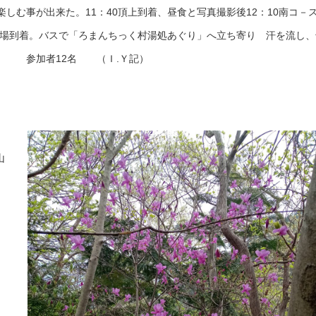
しむ事が出来た。11：40頂上到着、昼食と写真撮影後12：10南コ－
駐車場到着。バスで「ろまんちっく村湯処あぐり」へ立ち寄り 汗を流し、
12名 （Ｉ.Ｙ記）
山