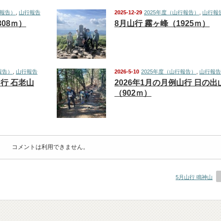
行報告）
,
山行報告
2025-12-29
2025年度（山行報告）
,
山行報
308ｍ）
8月山行 霧ヶ峰（1925ｍ）
報告）
,
山行報告
2026-5-10
2025年度（山行報告）
,
山行報告
山行 石老山
2026年1月の月例山行 日の出
（902ｍ）
コメントは利用できません。
5月山行 鳴神山