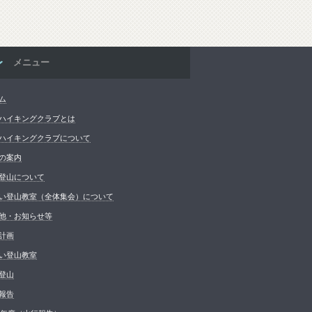
メニュー
ム
ハイキングクラブとは
ハイキングクラブについて
の案内
登山について
い登山教室（全体集会）について
他・お知らせ等
計画
い登山教室
登山
報告