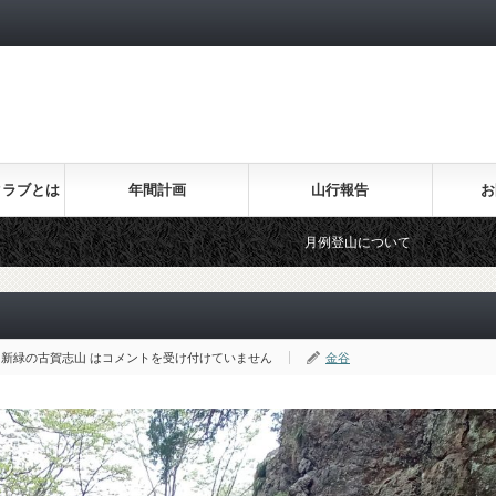
！
クラブとは
年間計画
山行報告
お
月例登山について
楽しい登山教
新緑の古賀志山 は
コメントを受け付けていません
金谷