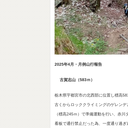
2025
年4月・月例山行報告
古賀志山（583ｍ）
栃木県宇都宮市の北西部に位置し標高58
古くからロッククライミングのゲレンデ
（標高245ｍ）で準備運動を行い、赤
看板で通行禁止だった為、一度通り過ぎ