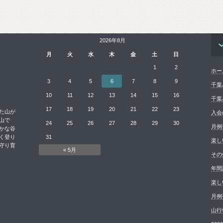
2026年8月
月
火
水
木
金
土
日
1
2
ホー
3
4
5
6
7
8
9
千葉
10
11
12
13
14
15
16
千葉
17
18
19
20
21
22
23
た山が
入会
山で
24
25
26
27
28
29
30
月例
かな谷
く登り
31
楽し
守り育
« 5月
その
年間
楽し
月例
山行