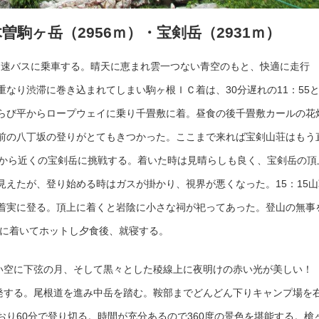
駒ヶ岳（2956ｍ）・宝剣岳（2931ｍ）
田行高速バスに乗車する。晴天に恵まれ雲一つない青空のもと、快適に走行
なり渋滞に巻き込まれてしまい駒ヶ根ＩＣ着は、30分遅れの11：55
らび平からロープウェイに乗り千畳敷に着。昼食の後千畳敷カールの花
前の八丁坂の登りがとてもきつかった。ここまで来れば宝剣山荘はもう
荘から近くの宝剣岳に挑戦する。着いた時は見晴らしも良く、宝剣岳の頂
見えたが、登り始める時はガスが掛かり、視界が悪くなった。15：15山
着実に登る。頂上に着くと岩陰に小さな祠が祀ってあった。登山の無事
荘に着いてホットし夕食後、就寝する。
つない空に下弦の月、そして黒々とした稜線上に夜明けの赤い光が美しい
出発する。尾根道を進み中岳を踏む。鞍部までどんどん下りキャンプ場を
り60分で登り切る。時間が充分あるので360度の景色を堪能する。槍