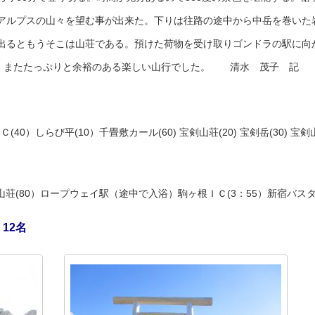
アルプスの山々を望む事が出来た。下りは往路の途中から中岳を巻いた
出るともうそこは山荘である。預けた荷物を受け取りゴンドラの駅に向
れ、またたっぷりと余裕のある楽しい山行でした。 清水 茂子 記
40）しらび平(10）千畳敷カール(60) 宝剣山荘(20) 宝剣岳(30) 宝剣
50）山荘(80）ロープウェイ駅（途中で入浴）駒ヶ根ＩＣ(3：55）新宿バス
 12名