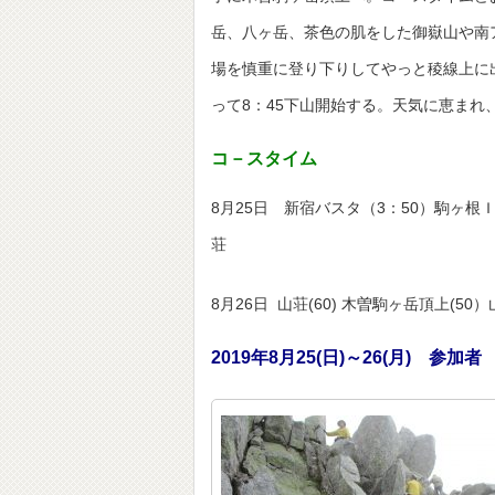
岳、八ヶ岳、茶色の肌をした御嶽山や南
場を慎重に登り下りしてやっと稜線上に
って8：45下山開始する。天気に恵ま
コ－スタイム
8月25日 新宿バスタ（3：50）駒ヶ根ＩＣ(
荘
8月26日 山荘(60) 木曽駒ヶ岳頂上(
2019年8月25(日)～26(月) 参加者