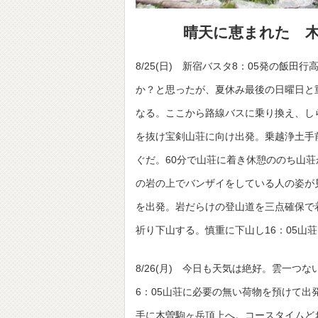
晴天に恵まれた 木曽
8/25(日) 新宿バスタ8：05発の飯
か？と思ったが、夏休み最後の日曜日と重
なる。ここから路線バスに乗り換え、し
を抜け宝剣山荘に向け出発。乗越浄土手
ぐだ。60分で山荘に着き休憩ののち山
の岩の上でバンザイをしている人の姿が
を出発。岩だらけの登山道を三点確保で
祈り下山する。慎重に下山し16：05山
8/26(月) 今日も天気は絶好。雲一
6：05山荘に必要の無い荷物を預けて
手に木曽駒ヶ岳頂上へ。コースタイムどお