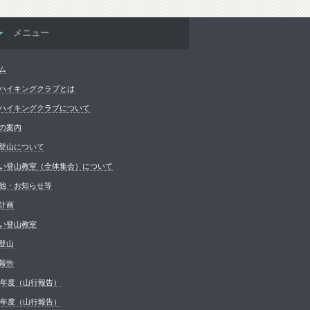
メニュー
ム
ハイキングクラブとは
ハイキングクラブについて
の案内
登山について
い登山教室（全体集会）について
他・お知らせ等
計画
い登山教室
登山
報告
26年度（山行報告）
25年度（山行報告）