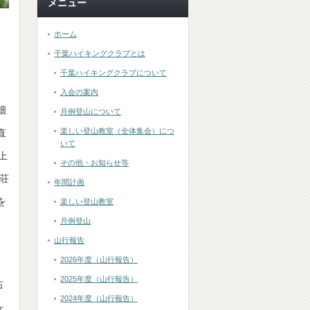
メニュー
ホーム
千葉ハイキングクラブとは
千葉ハイキングクラブについて
と
入会の案内
畑
月例登山について
楽しい登山教室（全体集会）につ
直
いて
上
その他・お知らせ等
荘
年間計画
を
楽しい登山教室
月例登山
山行報告
2026年度（山行報告）
！
2025年度（山行報告）
右
2024年度（山行報告）
ヶ