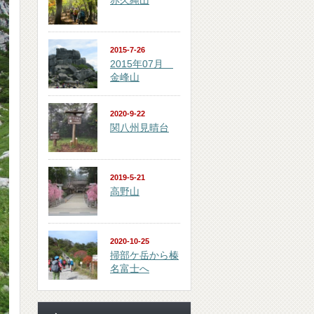
赤久縄山
2015-7-26
2015年07月
金峰山
2020-9-22
関八州見晴台
2019-5-21
高野山
2020-10-25
掃部ケ岳から榛
名富士へ