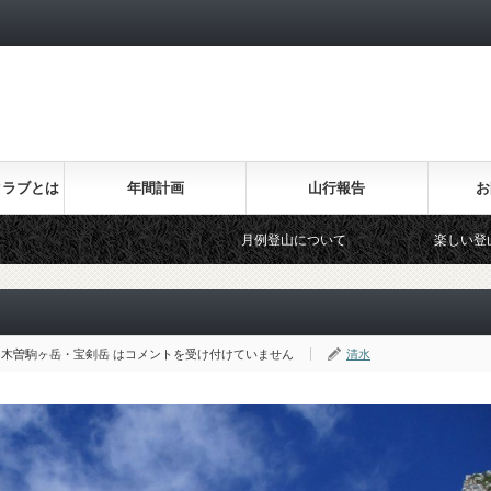
！
クラブとは
年間計画
山行報告
お
月例登山について
楽しい登山教室について
木曽駒ヶ岳・宝剣岳 は
コメントを受け付けていません
清水