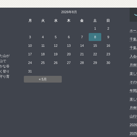
2026年8月
月
火
水
木
金
土
日
1
2
ホー
3
4
5
6
7
8
9
千葉
10
11
12
13
14
15
16
千葉
17
18
19
20
21
22
23
た山が
入会
山で
24
25
26
27
28
29
30
月例
かな谷
く登り
31
楽し
守り育
« 5月
その
年間
楽し
月例
山行
20
20