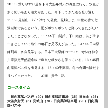
10：35滑りやすい道を下り大釜弁財天の滝壺に行く。水量が
多く勢いもあり迫力があった。今下ってきた道を登り返し
11：25見城山（ﾐｼﾞｮｳｻﾝ）で昼食。見城山は、中世の砦で七
沢城址であるという。雨がポツリポツリと降ってきたがたい
したことはなかった。11：55下山開始。下山道は、苔が生き
生きとしていて途中の亀石は見応えがあった。13：05日向薬
師到着。各自見学する。日本三大薬師の一つで、寺林は神奈
川県指定天然記念物で幽玄な厳かさを保っている。13：45日
向薬師バス停を出発する。16：40千葉着。冬の合間の陽だま
りハイクだった。 加瀬 貴子 記
コースタイム
日向薬師バス停（20）日向薬師駐車場（35）日向山（25）
大釜弁財天（5）見城山（70）日向薬師駐車場（20）日向薬
師バス停