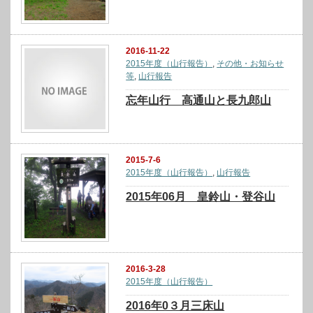
2016-11-22
2015年度（山行報告）
,
その他・お知らせ
等
,
山行報告
忘年山行 高通山と長九郎山
2015-7-6
2015年度（山行報告）
,
山行報告
2015年06月 皇鈴山・登谷山
2016-3-28
2015年度（山行報告）
2016年0３月三床山