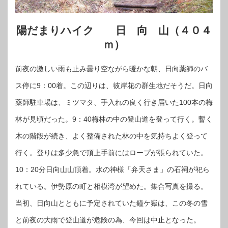
陽だまりハイク 日 向 山（４０４
ｍ）
前夜の激しい雨も止み曇り空ながら暖かな朝、日向薬師のバ
ス停に9：00着。この辺りは、彼岸花の群生地だそうだ。日向
薬師駐車場は、ミツマタ、手入れの良く行き届いた100本の梅
林が見頃だった。9：40梅林の中の登山道を登って行く。暫く
木の階段が続き、よく整備された林の中を気持ちよく登って
行く。登りは多少急で頂上手前にはロープが張られていた。
10：20分日向山山頂着。水の神様「弁天さま」の石祠が祀ら
れている。伊勢原の町と相模湾が望めた。集合写真を撮る。
当初、日向山とともに予定されていた鐘ケ嶽は、この冬の雪
と前夜の大雨で登山道が危険の為、今回は中止となった。