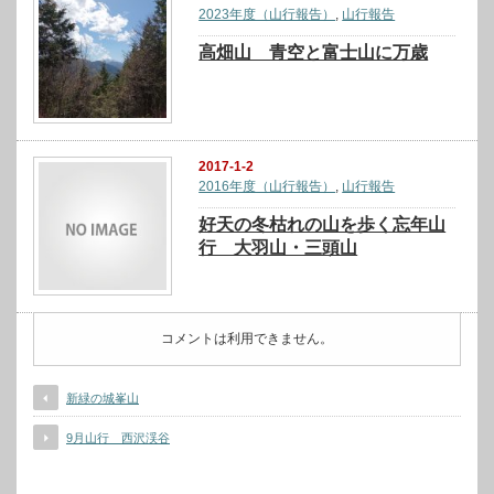
2023年度（山行報告）
,
山行報告
高畑山 青空と富士山に万歳
2017-1-2
2016年度（山行報告）
,
山行報告
好天の冬枯れの山を歩く忘年山
行 大羽山・三頭山
コメントは利用できません。
新緑の城峯山
9月山行 西沢渓谷