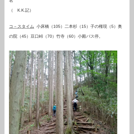
（ K.K.記）
コ－スタイム
小床橋（105）二本杉（15）子の権現（5）奥
の院（45）豆口峠（70）竹寺（60）小殿バス停。