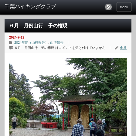
menu
６月 月例山行 子の権現
2024-7-19
2024年度（山行報告）
,
山行報告
６月 月例山行 子の権現 は
コメントを受け付けていません
金谷