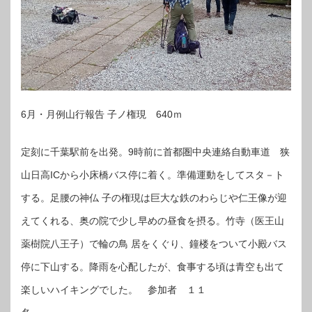
6月・月例山行報告 子ノ権現 640ｍ
定刻に千葉駅前を出発。9時前に首都圏中央連絡自動車道 狭
山日高ICから小床橋バス停に着く。準備運動をしてスタ－ト
する。足腰の神仏 子の権現は巨大な鉄のわらじや仁王像が迎
えてくれる、奥の院で少し早めの昼食を摂る。竹寺（医王山
薬樹院八王子）で輪の鳥 居をくぐり、鐘楼をついて小殿バス
停に下山する。降雨を心配したが、食事する頃は青空も出て
楽しいハイキングでした。 参加者 １１